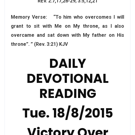
REV. 2:7,17,26-29; 3:5,12,21
Memory Verse:
“To him who overcomes I will
grant to sit with Me on My throne, as I also
overcame and sat down with My father on His
throne”. ” (Rev. 3:21) KJV
DAILY
DEVOTIONAL
READING
Tue. 18/8/2015
Victory Over