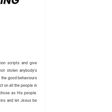
DING
ion scripts and give
not stolen anybody’s
e the good behaviours
 on all the people in
chose as His people.
sins and let Jesus be