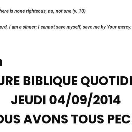
ere is none righteous, no, not one (v. 10)
 I am a sinner; I cannot save myself, save me by Your mercy.
h
URE BIBLIQUE QUOTID
JEUDI 04/09/2014
OUS AVONS TOUS PEC