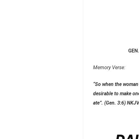
GEN.
Memory Verse:
“So when the woman sa
desirable to make one
ate”. (Gen. 3:6) NKJV