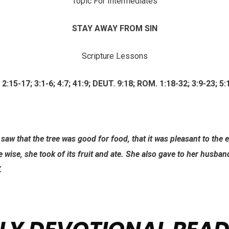
Topic For Intermediates
STAY AWAY FROM SIN
Scripture Lessons
 2:15-17; 3:1-6; 4:7; 41:9; DEUT. 9:18; ROM. 1:18-32; 3:9-23; 5:
w that the tree was good for food, that it was pleasant to the e
 wise, she took of its fruit and ate. She also gave to her husban
.