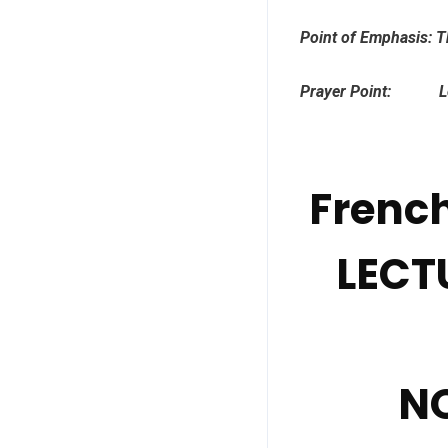
Point of Emphasis: Th
Prayer Point: Lord,
Frenc
LECT
N