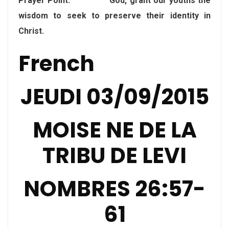
Prayer Point: God, grant our youths the
wisdom to seek to preserve their identity in
Christ.
French
JEUDI 03/09/2015
MOISE NE DE LA
TRIBU DE LEVI
NOMBRES 26:57-
61