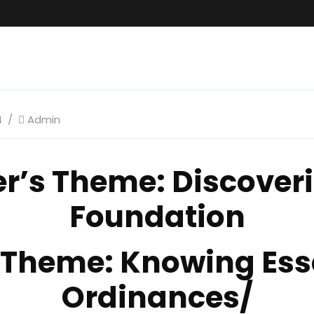
4
Admin
er’s Theme
: Discoveri
Foundation
1 Theme:
Knowing Ess
Ordinances/