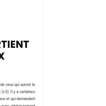
RTIENT
X
de ceux qui auront le
v.3). Il y a certaines
veur et qui demandent
 purs, intérieurement