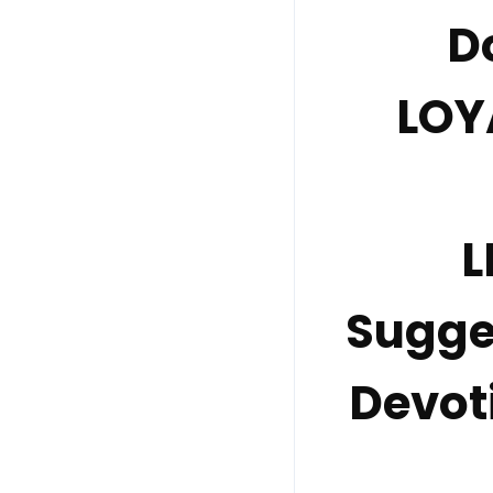
D
LOY
L
Sugge
Devot