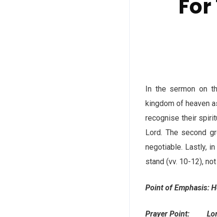
For
In the sermon on t
kingdom of heaven as 
recognise their spir
Lord. The second gro
negotiable. Lastly, 
stand (vv. 10-12), no
Point of Emphasis: He
Prayer Point: Lord,