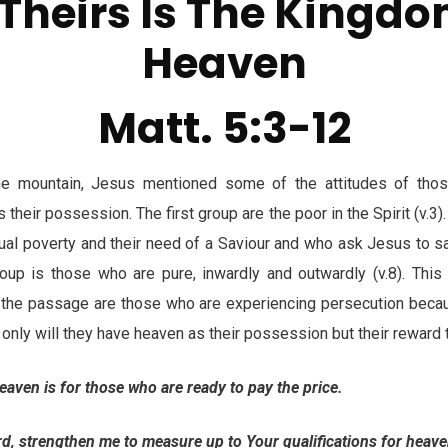
 Theirs Is The Kingdo
Heaven
Matt. 5:3-12
he mountain, Jesus mentioned some of the attitudes of thos
their possession. The first group are the poor in the Spirit (v.3
itual poverty and their need of a Saviour and who ask Jesus to s
up is those who are pure, inwardly and outwardly (v.8). This 
in the passage are those who are experiencing persecution becau
t only will they have heaven as their possession but their reward t
aven is for those who are ready to pay the price.
 strengthen me to measure up to Your qualifications for heave