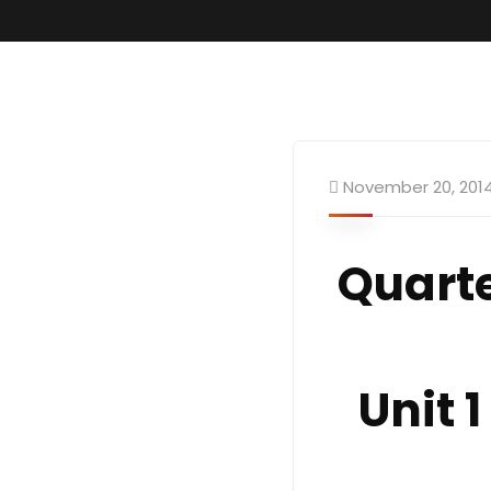
November 20, 201
Quart
Unit 