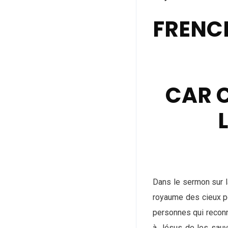
FRENC
CAR C
Dans le sermon sur l
royaume des cieux pou
personnes qui reconn
à Jésus de les sauve