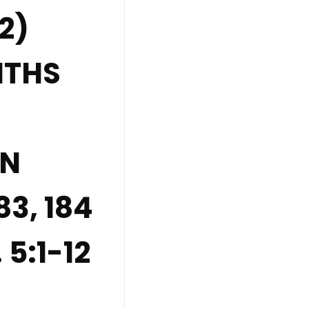
2)
NTHS
EN
83, 184
 5:1-12