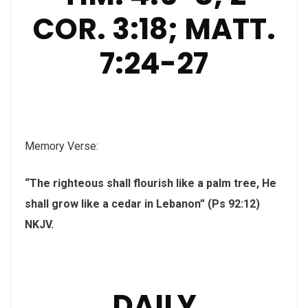
COR. 3:18; MATT.
7:24-27
Memory Verse:
“The righteous shall flourish like a palm tree, He
shall grow like a cedar in Lebanon” (Ps 92:12)
NKJV.
DAILY