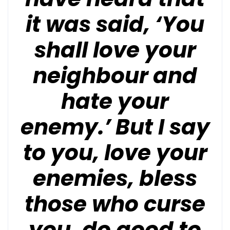
it was said, ‘You
shall love your
neighbour
and
hate your
enemy.’
But I say
to you, love your
enemies, bless
those who curse
you, do good to