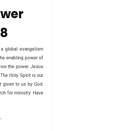
ower
-8
 a global evangelism
he enabling power of
ceive the power. Jesus
 The Holy Spirit is our
 given to us by God.
rch for ministry. Have
.