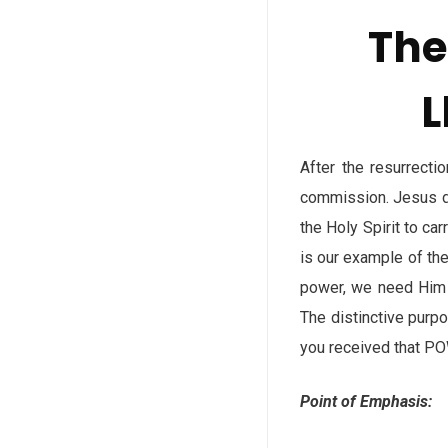
The
L
After the resurrect
commission. Jesus d
the Holy Spirit to ca
is our example of the 
power, we need Him 
The distinctive purpo
you received that 
Point of Emphasis: 