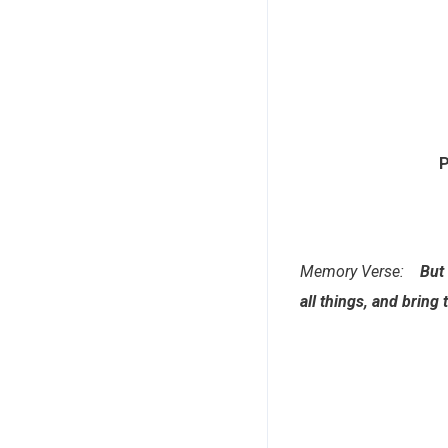
P
Memory Verse:
But th
all things, and bring