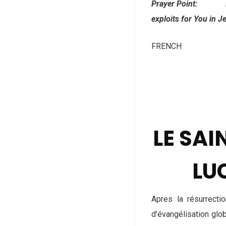
Prayer Point: Heave
exploits for You in 
FRENCH
LE SAI
LUC
Apres la résurrect
d’évangélisation gl