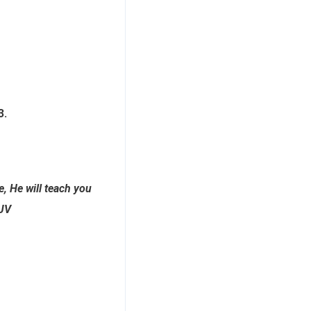
3.
, He will teach you
KJV