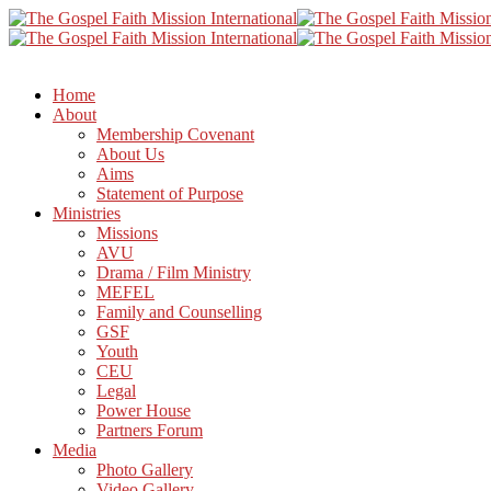
Home
About
Membership Covenant
About Us
Aims
Statement of Purpose
Ministries
Missions
AVU
Drama / Film Ministry
MEFEL
Family and Counselling
GSF
Youth
CEU
Legal
Power House
Partners Forum
Media
Photo Gallery
Video Gallery