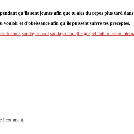
 pendant qu’ils sont jeunes afin que tu aies du repos plus tard dans 
 vouloir et d’obéissance afin qu’ils puissent suivre tes préceptes.
tor dr abina
sunday school
sundayschool
the gospel faith mission intern
me I comment.