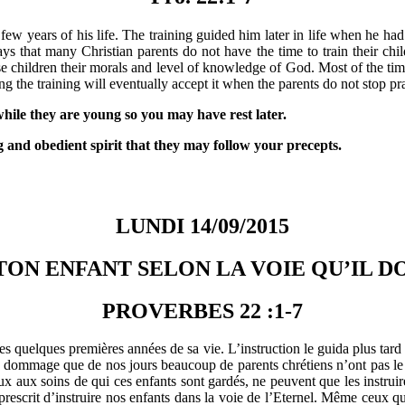
t few years of his life. The training guided him later in life when he h
ays that many Christian parents do not have the time to train their child
ose children their morals and level of knowledge of God. Most of the tim
 the training will eventually accept it when the parents do not stop pr
ile they are young so you may have rest later.
d obedient spirit that they may follow your precepts.
LUNDI 14/09/2015
TON ENFANT SELON LA VOIE QU’IL D
PROVERBES 22 :1-7
es quelques premières années de sa vie. L’instruction le guida plus tard da
dommage que de nos jours beaucoup de parents chrétiens n’ont pas le tem
eux aux soins de qui ces enfants sont gardés, ne peuvent que les instru
 prescrit d’instruire nos enfants dans la voie de l’Eternel. Même ceux qui