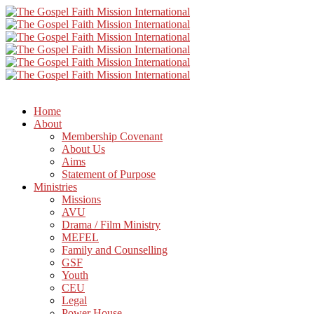
Home
About
Membership Covenant
About Us
Aims
Statement of Purpose
Ministries
Missions
AVU
Drama / Film Ministry
MEFEL
Family and Counselling
GSF
Youth
CEU
Legal
Power House