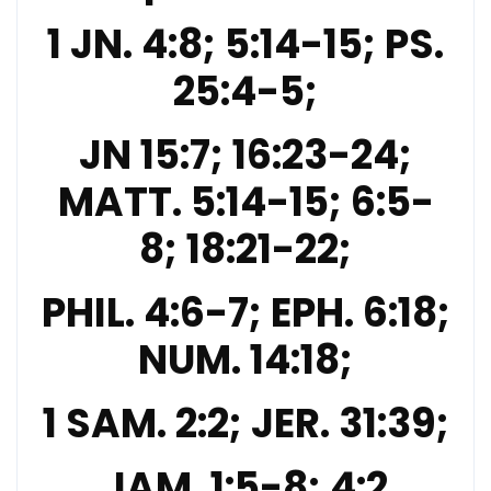
1 JN. 4:8; 5:14-15; PS.
25:4-5;
JN 15:7; 16:23-24;
MATT. 5:14-15; 6:5-
8; 18:21-22;
PHIL. 4:6-7; EPH. 6:18;
NUM. 14:18;
1 SAM. 2:2; JER. 31:39;
JAM. 1:5-8; 4:2