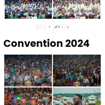
O8A0271
O8A0265
«
‹
of
9
›
»
Convention 2024