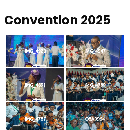
Convention 2025
IMG_4920
IMG_4947
IMG_4891
IMG_4789
IMG_4787
O8A9964