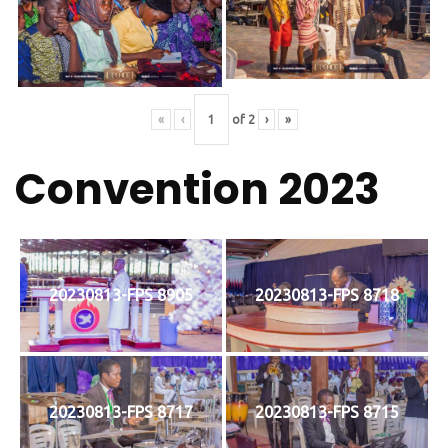
«
‹
of
2
›
»
Convention 2023
20230813-FPS 8905
20230813-FPS 8718
20230813-FPS 8717
20230813-FPS 8715