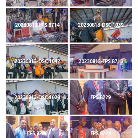
20230813-FPS 8714
20230813-DSC 1039
20230813-DSC 1042
20230813-FPS 8713
20230813-DSC 1028
FPS 8229
FPS 8228
FPS 8224