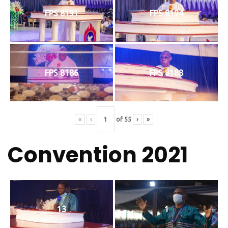
FPS 8191
FPS 8194
FPS 8186
FPS 8188
«
‹
of
55
›
»
Convention 2021
13
1