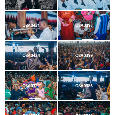
O8A0451
O8A0395
O8A0424
O8A0399
O8A0322
O8A0386