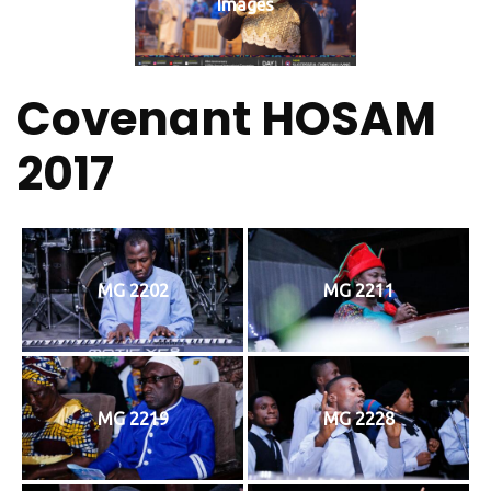
Images
Covenant HOSAM
2017
MG 2202
MG 2211
MG 2219
MG 2228